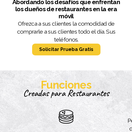
Abordando los desafíos que enfrentan
los dueños de restaurantes en la era
móvil
Ofrezca a sus clientes la comodidad de
comprarle a sus clientes todo el día. Sus
teléfonos.
Solicitar Prueba Gratis
Funciones
Creadas para Restaurantes
P
d