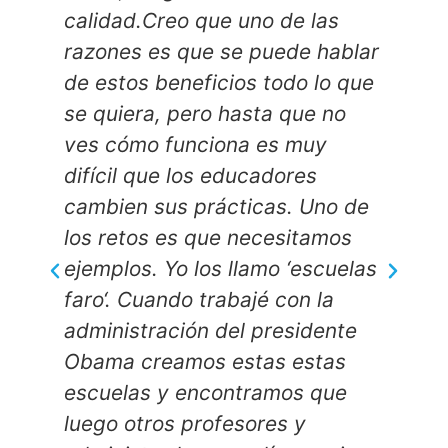
 de las
dispositivos informáticos,
uede hablar
permitiendo que puedan
todo lo que
dedicar más tiempo a su pro
a que no
formación, lo que a largo pl
es muy
no solo les beneficiará a ello
dores
sino a sus estudiantes
as. Uno de
Rob Curtin
cesitamos
Director mundial de Educación Superior de
mo ‘escuelas
Microsoft
 con la
residente
s estas
amos que
es y