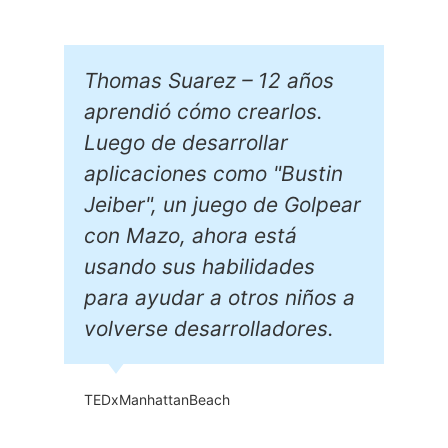
 años
El madrileño Jorge Izquierd
los.
y el sevillano David Román
r
tienen, al menos, tres cosas
Bustin
en común. Además de sus
 Golpear
quince años, poseen un
tá
talento natural para la
ades
programación y hace varias
 niños a
semanas Apple seleccionó 
dores.
ambos, entre miles de
adolescentes de todo el
mundo, para acudir a su
última conferencia para